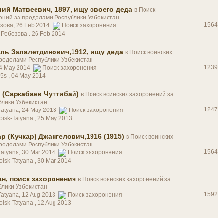
ий Матвеевич, 1897, ищу своего деда
в
Поиск
ений за пределами Республики Узбекистан
1564
езова, 26 Feb 2014
Поиск захоронения
а Ребезова ,
26 Feb 2014
ль Залалетдинович,1912, ищу деда
в
Поиск воинских
ределами Республики Узбекистан
1239
04 May 2014
Поиск захоронения
65s ,
04 May 2014
 (Саркабаев Чуттибай)
в
Поиск воинских захоронений за
блики Узбекистан
1247
-Tatyana, 24 May 2013
Поиск захоронения
oisk-Tatyana ,
25 May 2013
р (Кучкар) Джангелович,1916 (1915)
в
Поиск воинских
ределами Республики Узбекистан
1564
Tatyana, 30 Mar 2014
Поиск захоронения
oisk-Tatyana ,
30 Mar 2014
н, поиск захоронения
в
Поиск воинских захоронений за
блики Узбекистан
1592
Tatyana, 12 Aug 2013
Поиск захоронения
oisk-Tatyana ,
12 Aug 2013