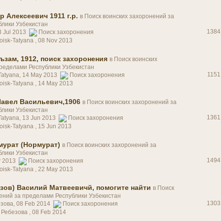
р Алексеевич 1911 г.р.
в
Поиск воинских захоронений за
блики Узбекистан
1384
3 Jul 2013
Поиск захоронения
oisk-Tatyana ,
08 Nov 2013
зам, 1912, поиск захоронения
в
Поиск воинских
ределами Республики Узбекистан
1151
-Tatyana, 14 May 2013
Поиск захоронения
oisk-Tatyana ,
14 May 2013
Павел Васильевич,1906
в
Поиск воинских захоронений за
блики Узбекистан
1361
Tatyana, 13 Jun 2013
Поиск захоронения
oisk-Tatyana ,
15 Jun 2013
мурат (Нормурат)
в
Поиск воинских захоронений за
блики Узбекистан
1494
ay 2013
Поиск захоронения
oisk-Tatyana ,
22 May 2013
зов) Василий Матвеевичй, помогите найти
в
Поиск
ений за пределами Республики Узбекистан
1303
езова, 08 Feb 2014
Поиск захоронения
а Ребезова ,
08 Feb 2014