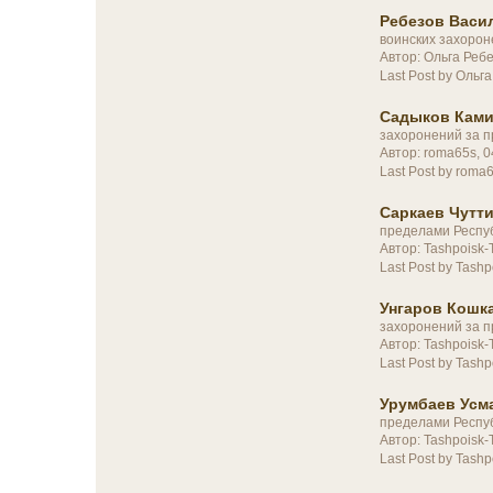
Ребезов Васил
воинских захорон
Автор: Ольга Реб
Last Post by Ольг
Садыков Ками
захоронений за п
Автор: roma65s, 
Last Post by roma
Саркаев Чутти
пределами Респу
Автор: Tashpoisk
Last Post by Tashp
Унгаров Кошка
захоронений за п
Автор: Tashpoisk-
Last Post by Tashp
Урумбаев Усма
пределами Респу
Автор: Tashpoisk-
Last Post by Tashp