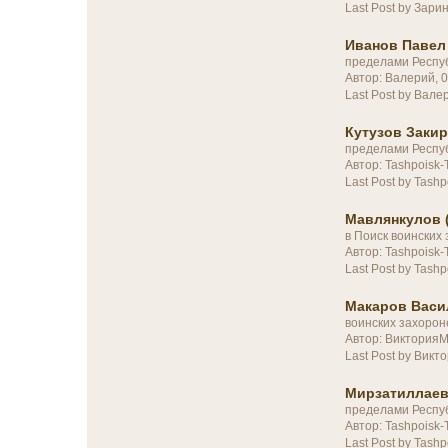
Last Post by Зари
Иванов Павел
пределами Респу
Автор: Валерий, 
Last Post by Вале
Кутузов Закир
пределами Респу
Автор: Tashpoisk-
Last Post by Tashp
Мавлянкулов (
в
Поиск воинских
Автор: Tashpoisk
Last Post by Tashp
Макаров Васил
воинских захорон
Автор: Виктория
Last Post by Вик
Мирзатиллаев
пределами Респу
Автор: Tashpoisk-
Last Post by Tashp