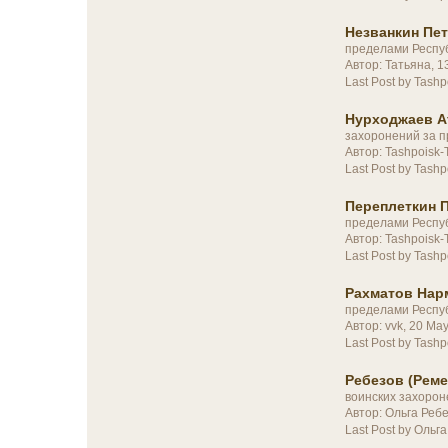
Незванкин Пет
пределами Респу
Автор: Татьяна, 1
Last Post by Tashp
Нурходжаев Аъ
захоронений за п
Автор: Tashpoisk
Last Post by Tashp
Переплеткин 
пределами Респу
Автор: Tashpoisk-
Last Post by Tashp
Рахматов Нар
пределами Респу
Автор: vvk, 20 M
Last Post by Tashp
Ребезов (Реме
воинских захорон
Автор: Ольга Реб
Last Post by Ольг