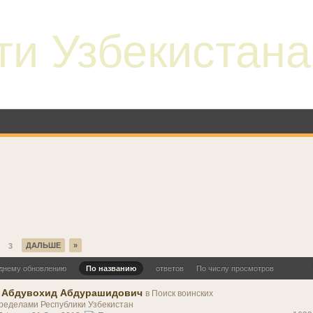
ти Узбекистана
ДАЛЬШЕ
»
3
днему обновлению
По названию
ответов
По числу просмотров
 Абдувохид Абдурашидович
в
Поиск воинских
ределами Республики Узбекистан