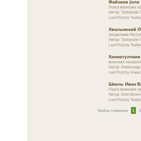
Файзиев (или 
Поиск воинских з
Автор: Tashpoisk-
Last Post by Tashp
Хвалынский О
пределами Респу
Автор: Tashpoisk-
Last Post by Tashp
Хикматуллаев 
воинских захорон
Автор: Александр
Last Post by Алек
Шкиль Иван Ва
Поиск воинских з
Автор: ОлегЗелен
Last Post by Tashp
Выбор страницы
1
2