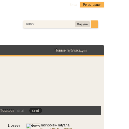
Вход
Регистрация
Форумы
Новые публикации
Порядок
(я-а)
(а-я)
1 ответ
Tashpoisk-Tatyana