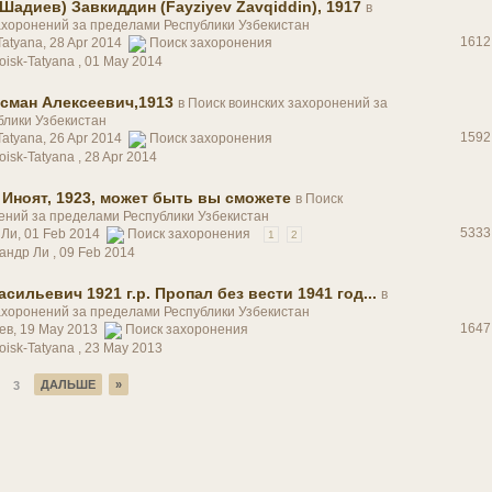
Шадиев) Завкиддин (Fayziyev Zavqiddin), 1917
в
ахоронений за пределами Республики Узбекистан
1612
Tatyana, 28 Apr 2014
Поиск захоронения
oisk-Tatyana ,
01 May 2014
сман Алексеевич,1913
в
Поиск воинских захоронений за
блики Узбекистан
1592
Tatyana, 26 Apr 2014
Поиск захоронения
oisk-Tatyana ,
28 Apr 2014
Иноят, 1923, может быть вы сможете
в
Поиск
ений за пределами Республики Узбекистан
5333
 Ли, 01 Feb 2014
Поиск захоронения
1
2
сандр Ли ,
09 Feb 2014
сильевич 1921 г.р. Пропал без вести 1941 год...
в
ахоронений за пределами Республики Узбекистан
1647
ев, 19 May 2013
Поиск захоронения
oisk-Tatyana ,
23 May 2013
ДАЛЬШЕ
»
3