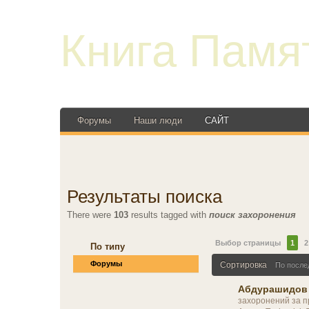
Книга Памя
Форумы
Наши люди
САЙТ
Результаты поиска
There were
103
results tagged with
поиск захоронения
Выбор страницы
1
2
По типу
Форумы
Сортировка
По после
Абдурашидов
захоронений за п