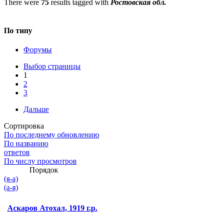
There were
75
results tagged with
Ростовская обл.
По типу
Форумы
Выбор страницы
1
2
3
Дальше
Сортировка
По последнему обновлению
По названию
ответов
По числу просмотров
Порядок
(я-а)
(а-я)
Аскаров Атохал, 1919 г.р.