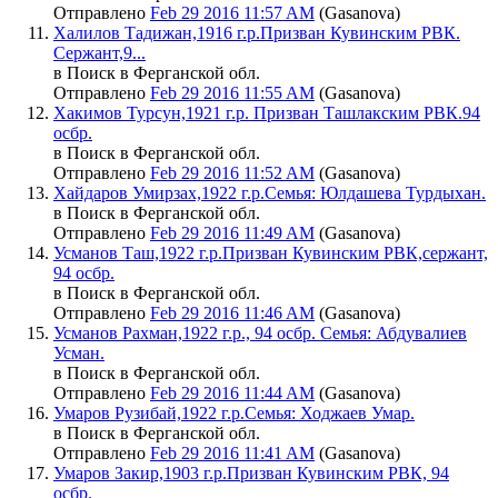
Отправлено
Feb 29 2016 11:57 AM
(Gasanova)
Халилов Тадижан,1916 г.р.Призван Кувинским РВК.
Сержант,9...
в Поиск в Ферганской обл.
Отправлено
Feb 29 2016 11:55 AM
(Gasanova)
Хакимов Турсун,1921 г.р. Призван Ташлакским РВК.94
осбр.
в Поиск в Ферганской обл.
Отправлено
Feb 29 2016 11:52 AM
(Gasanova)
Хайдаров Умирзах,1922 г.р.Семья: Юлдашева Турдыхан.
в Поиск в Ферганской обл.
Отправлено
Feb 29 2016 11:49 AM
(Gasanova)
Усманов Таш,1922 г.р.Призван Кувинским РВК,сержант,
94 осбр.
в Поиск в Ферганской обл.
Отправлено
Feb 29 2016 11:46 AM
(Gasanova)
Усманов Рахман,1922 г.р., 94 осбр. Семья: Абдувалиев
Усман.
в Поиск в Ферганской обл.
Отправлено
Feb 29 2016 11:44 AM
(Gasanova)
Умаров Рузибай,1922 г.р.Семья: Ходжаев Умар.
в Поиск в Ферганской обл.
Отправлено
Feb 29 2016 11:41 AM
(Gasanova)
Умаров Закир,1903 г.р.Призван Кувинским РВК, 94
осбр.