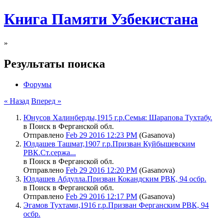
Книга Памяти Узбекистана
»
Результаты поиска
Форумы
« Назад
Вперед »
Юнусов Халинберды,1915 г.р.Семья: Шарапова Тухтабу.
в Поиск в Ферганской обл.
Отправлено
Feb 29 2016 12:23 PM
(Gasanova)
Юлдашев Ташмат,1907 г.р.Призван Куйбышевским
РВК.Ст.сержа...
в Поиск в Ферганской обл.
Отправлено
Feb 29 2016 12:20 PM
(Gasanova)
Юлдашев Абдулла.Призван Кокандским РВК, 94 осбр.
в Поиск в Ферганской обл.
Отправлено
Feb 29 2016 12:17 PM
(Gasanova)
Эгамов Тухтами,1916 г.р.Призван Ферганским РВК, 94
осбр.