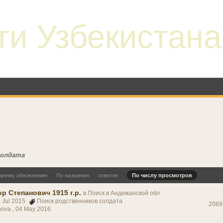
ти Узбекистана
солдата
днему обновлению
По названию
ответов
По числу просмотров
р Степанович 1915 г.р.
в
Поиск в Андижанской обл.
1 Jul 2015
Поиск родственников солдата
2069
nova ,
04 May 2016