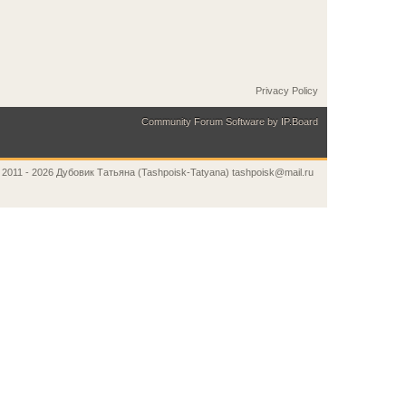
Privacy Policy
Community Forum Software by IP.Board
 2011 - 2026 Дубовик Татьяна (Tashpoisk-Tatyana) tashpoisk@mail.ru