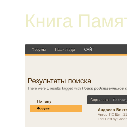
Книга Памя
Форумы
Наши люди
САЙТ
Результаты поиска
There were
1
results tagged with
Поиск родственников 
Сортировка
По после
По типу
Форумы
Андреев Викто
Автор: ПО Щит, 2
Last Post by Gasa