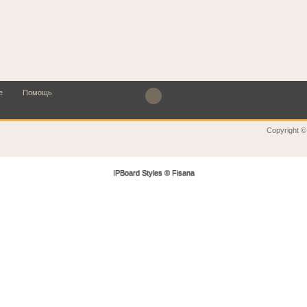
е
Помощь
Copyright ©
IPBoard Styles
©
Fisana