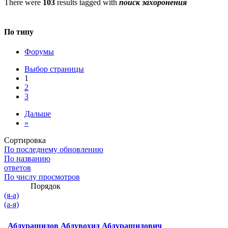
There were
103
results tagged with
поиск захоронения
По типу
Форумы
Выбор страницы
1
2
3
Дальше
»
Сортировка
По последнему обновлению
По названию
ответов
По числу просмотров
Порядок
(я-а)
(а-я)
Абдурашидов Абдувохид Абдурашидович