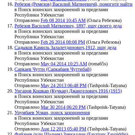
Ребезов (Ремезов) Василий Матвеевичй, помогите найти
в Поиск воинских захоронений за пределами
Республики Узбекистан
Отправлено
Feb 08 2014 10:45 AM
(Ольга Ребезова)
Ребезов Василий Матвеевич, 1897, ищу своего деда
в Поиск воинских захоронений за пределами
Республики Узбекистан
Отправлено
Feb 26 2014 08:08 PM
(Ольга Ребезова)
Садыков Камиль Залалетдинович,1912, ищу деда
в Поиск воинских захоронений за пределами
Республики Узбекистан
Отправлено
May 04 2014 10:25 AM
(roma65s)
Саркаев Чутти (Саркабаев Чуттибай)
в Поиск воинских захоронений за пределами
Республики Узбекистан
Отправлено
May 24 2013 06:48 PM
(Tashpoisk-Tatyana)
Унгаров Кошкар (Кучкар) Джангелович,1916 (1915)
в Поиск воинских захоронений за пределами
Республики Узбекистан
Отправлено
Mar 30 2014 06:20 PM
(Tashpoisk-Tatyana)
Урумбаев Усман, поиск захоронения
в Поиск воинских захоронений за пределами
Республики Узбекистан
Отправлено
Aug 12 2013 05:40 PM
(Tashpoisk-Tatyana)
Файзиев (или Шадиев) Завкиддин (Fayziyev Zavqiddin),