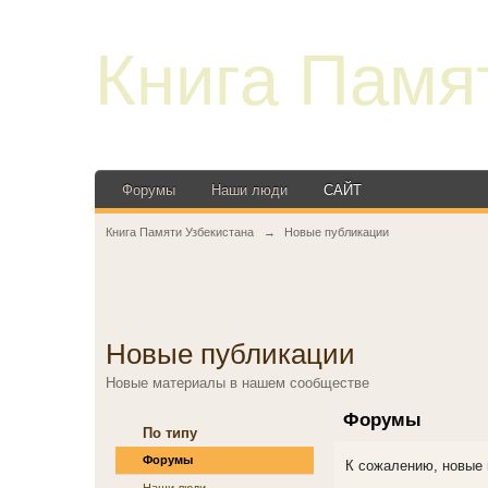
Книга Памя
Форумы
Наши люди
САЙТ
Книга Памяти Узбекистана
→
Новые публикации
Новые публикации
Новые материалы в нашем сообществе
Форумы
По типу
Форумы
К сожалению, новые 