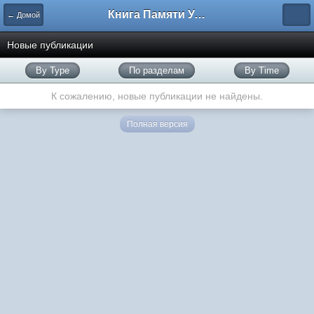
Книга Памяти Узбекистана
← Домой
Новые публикации
By Type
По разделам
By Time
К сожалению, новые публикации не найдены.
Полная версия