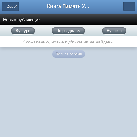
Книга Памяти Узбекистана
← Домой
Новые публикации
By Type
По разделам
By Time
К сожалению, новые публикации не найдены.
Полная версия