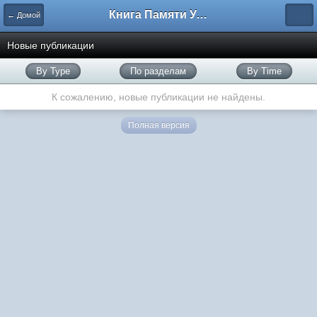
Книга Памяти Узбекистана
← Домой
Новые публикации
By Type
По разделам
By Time
К сожалению, новые публикации не найдены.
Полная версия