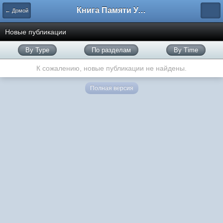
Книга Памяти Узбекистана
← Домой
Новые публикации
By Type
По разделам
By Time
К сожалению, новые публикации не найдены.
Полная версия