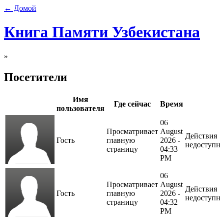
← Домой
Книга Памяти Узбекистана
»
Посетители
Имя
Где сейчас
Время
пользователя
06
Просматривает
August
Действия
Гость
главную
2026 -
недоступ
страницу
04:33
PM
06
Просматривает
August
Действия
Гость
главную
2026 -
недоступ
страницу
04:32
PM