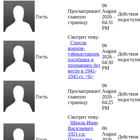
06
Просматривает
August
Действия
Гость
главную
2026 -
недоступ
страницу
04:31
PM
Смотрит тему:
Список
06
воинов-
August
узбекистанцев,
Действия
Гость
2026 -
погибших и
недоступ
04:30
пропавших без
PM
вести в 1941-
1945 гг. =Б=
06
Просматривает
August
Действия
Гость
главную
2026 -
недоступ
страницу
04:25
PM
Смотрит тему:
Шкиль Иван
Васильевич
06
1921 г.р.
August
Действия
Гость
Пропал без
2026 -