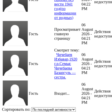
недоступ
вести 1941
04:22
год(по
PM
информации
от родных)
06
Просматривает
August
Действия
Гость
главную
2026 -
недоступ
страницу
04:21
PM
Смотрит тему:
Чичебаев
06
Избавар,1920
August
Действия
Гость
г.р.Семья:
2026 -
недоступ
Чичебаева
04:21
Базаргуль —
PM
сестра.
06
August
Действия
Гость
Входит...
2026 -
недоступ
04:21
PM
Сортировать по: