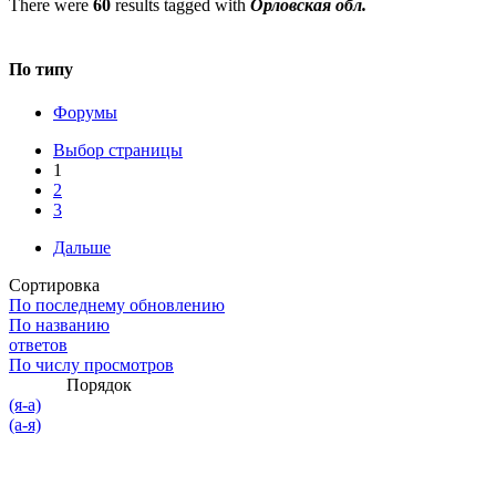
There were
60
results tagged with
Орловская обл.
По типу
Форумы
Выбор страницы
1
2
3
Дальше
Сортировка
По последнему обновлению
По названию
ответов
По числу просмотров
Порядок
(я-а)
(а-я)