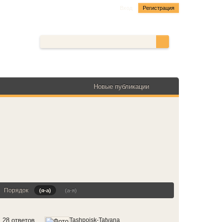
Вход
Регистрация
Новые публикации
Порядок
(я-а)
(а-я)
28 ответов
Tashpoisk-Tatyana