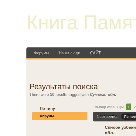
Книга Памя
Форумы
Наши люди
САЙТ
Результаты поиска
There were
50
results tagged with
Сумская обл.
Выбор страницы
1
2
По типу
Форумы
Сортировка
По по
Список узбек
обл.