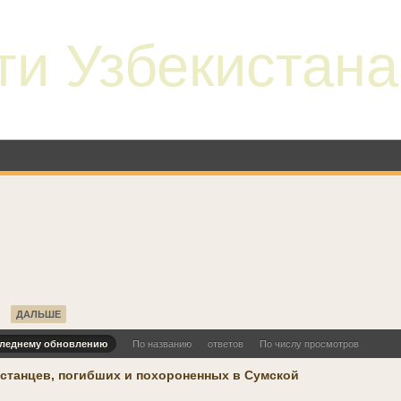
ти Узбекистана
ДАЛЬШЕ
следнему обновлению
По названию
ответов
По числу просмотров
истанцев, погибших и похороненных в Сумской