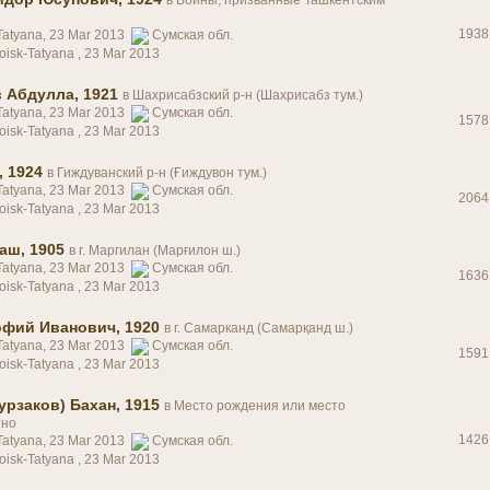
в
Воины, призванные Ташкентским
1938
Tatyana, 23 Mar 2013
Сумская обл.
oisk-Tatyana ,
23 Mar 2013
 Абдулла, 1921
в
Шахрисабзский р-н (Шахрисабз тум.)
Tatyana, 23 Mar 2013
Сумская обл.
1578
oisk-Tatyana ,
23 Mar 2013
 1924
в
Гиждуванский р-н (Ғиждувон тум.)
Tatyana, 23 Mar 2013
Сумская обл.
2064
oisk-Tatyana ,
23 Mar 2013
аш, 1905
в
г. Маргилан (Марғилон ш.)
Tatyana, 23 Mar 2013
Сумская обл.
1636
oisk-Tatyana ,
23 Mar 2013
фий Иванович, 1920
в
г. Самарканд (Самарқанд ш.)
Tatyana, 23 Mar 2013
Сумская обл.
1591
oisk-Tatyana ,
23 Mar 2013
урзаков) Бахан, 1915
в
Место рождения или место
тно
1426
Tatyana, 23 Mar 2013
Сумская обл.
oisk-Tatyana ,
23 Mar 2013